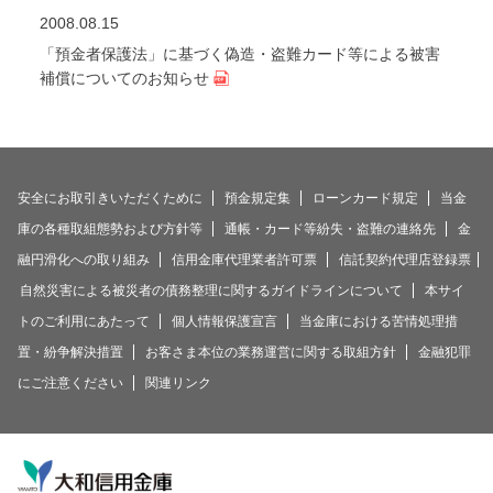
2008.08.15
「預金者保護法」に基づく偽造・盗難カード等による被害
補償についてのお知らせ
安全にお取引きいただくために
預金規定集
ローンカード規定
当金
庫の各種取組態勢および方針等
通帳・カード等紛失・盗難の連絡先
金
融円滑化への取り組み
信用金庫代理業者許可票
信託契約代理店登録票
自然災害による被災者の債務整理に関するガイドラインについて
本サイ
トのご利用にあたって
個人情報保護宣言
当金庫における苦情処理措
置・紛争解決措置
お客さま本位の業務運営に関する取組方針
金融犯罪
にご注意ください
関連リンク