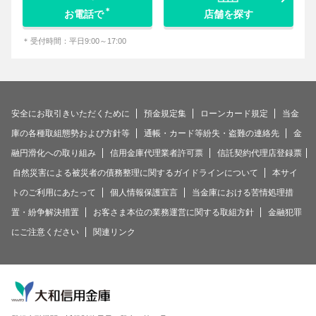
＊
お電話で
店舗を探す
＊
受付時間：平日9:00～17:00
安全にお取引きいただくために
預金規定集
ローンカード規定
当金
庫の各種取組態勢および方針等
通帳・カード等紛失・盗難の連絡先
金
融円滑化への取り組み
信用金庫代理業者許可票
信託契約代理店登録票
自然災害による被災者の債務整理に関するガイドラインについて
本サイ
トのご利用にあたって
個人情報保護宣言
当金庫における苦情処理措
置・紛争解決措置
お客さま本位の業務運営に関する取組方針
金融犯罪
にご注意ください
関連リンク