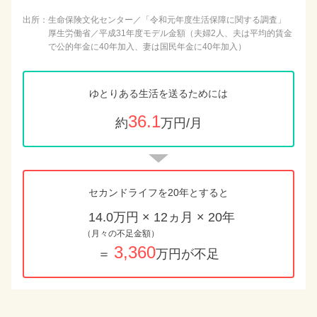
出所：
生命保険文化センター／「令和元年度生活保障に関する調査」
厚生労働省／平成31年度モデル金額（夫婦2人、夫は平均的賃金
で公的年金に40年加入、妻は国民年金に40年加入）
ゆとりある生活を送るためには
36.1
約
万円/月
セカンドライフを20年とすると
14.0万円
× 12ヵ月 × 20年
（月々の不足金額）
3,360
＝
万円が不足